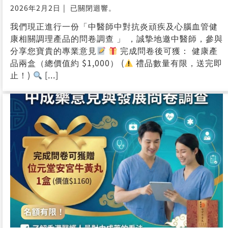
中醫師限定問卷調查
完成後贈送健康產品
兩盒
2026年2月2日
|
已關閉迴響。
中
我們現正進行一份「中醫師中對抗炎頑疾及心腦血管健
醫
康相關調理產品的問卷調查 」 ，誠摯地邀中醫師，參與
師
分享您寶貴的專業意見
完成問卷後可獲： 健康產
限
定
品兩盒（總價值約 $1,000） (
禮品數量有限，送完即
問
止！)
[...]
卷
調
查