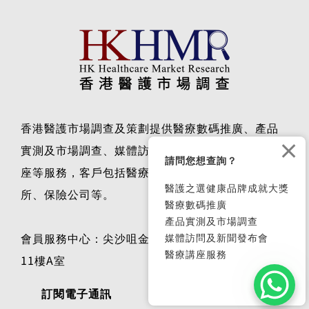
限
定
1
2
下一頁
問
卷
調
查
完
成
送
×
位
請問您想查詢？
元
堂
醫護之選健康品牌成就大獎
安
醫療數碼推廣
宮
產品實測及市場調查
牛
媒體訪問及新聞發布會
黃
丸
醫療講座服務
1
香港醫護市場調查及策劃提供醫療數碼推廣、產品
盒！
實測及市場調查、媒體訪問、新聞發布會及醫療講