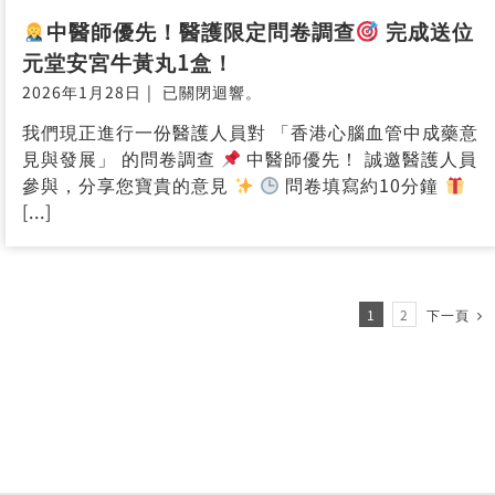
完
成
後
贈
送
健
康
產
品
兩
盒
中醫師優先！醫護限定問卷調查
完成送位
元堂安宮牛黃丸1盒！
2026年1月28日
|
已關閉迴響。
中
我們現正進行一份醫護人員對 「香港心腦血管中成藥意
醫
見與發展」 的問卷調查
中醫師優先！ 誠邀醫護人員
師
參與，分享您寶貴的意見
問卷填寫約10分鐘
優
先！
[...]
醫
護