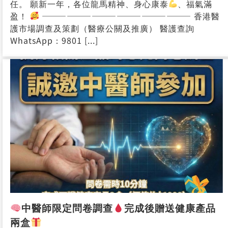
新春快樂！
新
2026年2月16日
|
已關閉迴響。
春
【香港醫護市場調查及策劃】祝各位醫護同業、以及大
快
眾市民朋友： 金馬迎春、萬事如意！
隨着新春佳
樂！
節的到來，我們衷心感謝大家在過去一年的支持與信
任。 願新一年，各位龍馬精神、身心康泰
、福氣滿
盈！
—————————————————— 香港醫
護市場調查及策劃（醫療公關及推廣） 醫護查詢
WhatsApp：9801 [...]