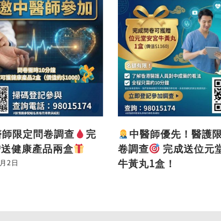
醫師限定問卷調查
完
中醫師優先！醫護
贈送健康產品兩盒
卷調查
完成送位元
牛黃丸1盒！
2月2日
2026年1月28日