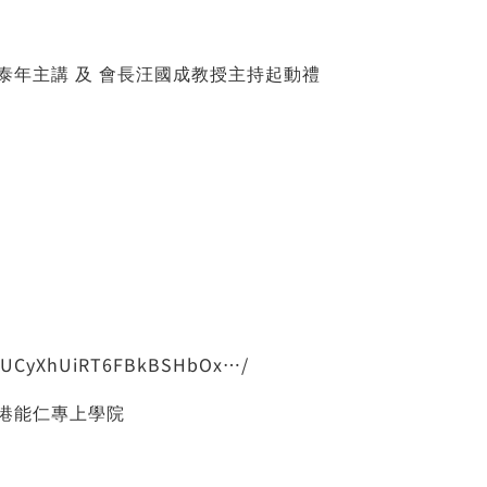
年主講 及 會長汪國成教授主持起動禮
X4dUCyXhUiRT6FBkBSHbOx…/
港能仁專上學院