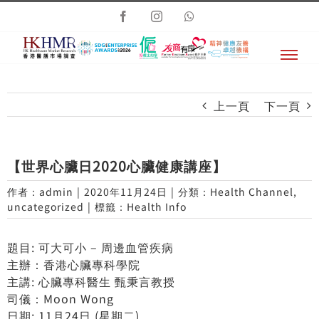
Skip
Facebook
Instagram
Whatsapp
to
content
上一頁
下一頁
【世界心臟日2020心臟健康講座】
作者：
admin
|
2020年11月24日
|
分類：
Health Channel
,
uncategorized
|
標籤：
Health Info
題目: 可大可小 – 周邊血管疾病
主辦：香港心臟專科學院
主講: 心臟專科醫生 甄秉言教授
司儀：Moon Wong
日期: 11月24日 (星期二)