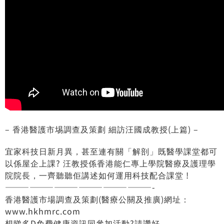
– 香港醫護市埸調查及策劃 細訪汪國成教授(上篇) –
宜家科技日新月異，甚至連有關「解剖」既醫學課堂都可
以係屋企上課? 汪教授係香港能仁專上學院醫療及護理學
院院長，一齊聽聽佢講述如何運用科技配合課堂 !
——————————————————-
香港醫護市場調查及策劃(醫療公關及推廣)網址：
www.hkhmrc.com
想睇多D免費健康資訊同參加活動?請讚好