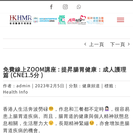
Skip
Facebook
Instagram
Whatsapp
to
content
上一頁
下一頁
免費線上ZOOM講座 : 提昇腸胃健康：成人護理
篇 (CNE1.5分 )
作者：
admin
|
2023年2月5日
|
分類：
健康頻道
|
標籤：
Health Info
香港人生活奔波勞碌
，作息和三餐都不定時
，很容易
患上腸胃道疾病。而且，腸胃道的健康與個人精神狀態息
息相關，生活壓力大
，長期精神緊繃
，亦會增加患腸
胃道疾病的機會。