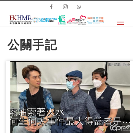
Skip
Facebook
Instagram
Whatsapp
to
content
公關手記