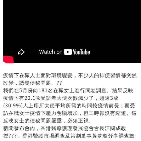
疫情下在職人士面對環境驟變，不少人的排便習慣都突然
改變，誘發便秘問題。??
我們在5月份向181名在職女士進行問卷調查。結果反映
疫情下有22.1%受訪者大便次數減少了，超過3成
(30.9%)人上廁所大便平均所需的時間較疫情前長；而受
訪在職女士疫情下壓力明顯增加，但工時卻沒有縮短。這
反映女士的便秘問題嚴重，必須正視。
新聞發布會內，香港醫療護理發展協會會長汪國成教
授??‍?、香港醫護市場調查及策劃董事黃夢璇分享調查數