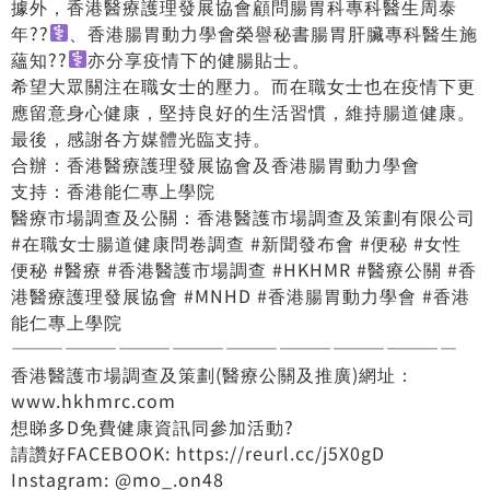
據外，香港醫療護理發展協會顧問腸胃科專科醫生周泰
年??‍
、香港腸胃動力學會榮譽秘書腸胃肝臟專科醫生施
蘊知??‍
亦分享疫情下的健腸貼士。
希望大眾關注在職女士的壓力。而在職女士也在疫情下更
應留意身心健康，堅持良好的生活習慣，維持腸道健康。
最後，感謝各方媒體光臨支持。
合辦：香港醫療護理發展協會及香港腸胃動力學會
支持：香港能仁專上學院
醫療市場調查及公關：香港醫護市場調查及策劃有限公司
#在職女士腸道健康問卷調查 #新聞發布會 #便秘 #女性
便秘 #醫療 #香港醫護市場調查 #HKHMR #醫療公關 #香
港醫療護理發展協會 #MNHD #香港腸胃動力學會 #香港
能仁專上學院
—————————————————————————
香港醫護市場調查及策劃(醫療公關及推廣)網址：
www.hkhmrc.com
想睇多D免費健康資訊同參加活動?
請讚好FACEBOOK: https://reurl.cc/j5X0gD
Instagram: @mo_.on48