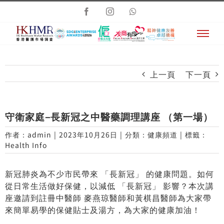
Skip
Facebook
Instagram
Whatsapp
to
content
上一頁
下一頁
守衛家庭–長新冠之中醫藥調理講座 （第一場）
作者：
admin
|
2023年10月26日
|
分類：
健康頻道
|
標籤：
Health Info
新冠肺炎為不少市民帶來 「長新冠」 的健康問題。如何
從日常生活做好保健，以減低 「長新冠」 影響？本次講
座邀請到註冊中醫師 麥燕琼醫師和黃棋昌醫師為大家帶
來簡單易學的保健貼士及湯方，為大家的健康加油！