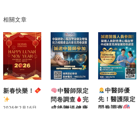
相關文章
中醫師優
中醫師限定
新春快樂！
先！醫護限定
問卷調查
完
問卷調查
成後贈送健康
2026年2月16日
完成送位元堂
產品兩盒
安宮牛黃丸1
2026年2月2日
盒！