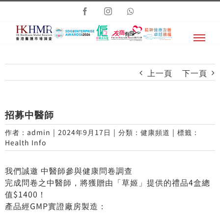
Skip
Facebook
Instagram
Whatsapp
to
content
上一頁
下一頁
招募中醫師
作者：
admin
|
2024年9月17日
|
分類：
健康頻道
|
標籤：
Health Info
我們誠邀 中醫師參與健康問卷調查
完成問卷之中醫師，將獲贈由「草姬」提供的禮品4盒總
值$1400！
產品經GMP實證廠房製造：