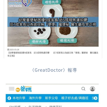
《GreatDoctor》報導