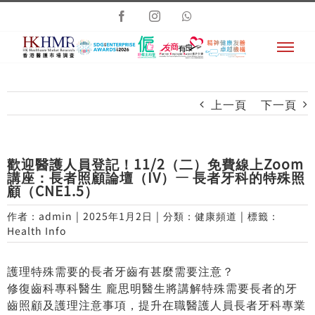
Skip
Facebook
Instagram
Whatsapp
to
content
上一頁
下一頁
歡迎醫護人員登記！11/2（二）免費線上Zoom
講座：長者照顧論壇（IV）— 長者牙科的特殊照
顧（CNE1.5）
作者：
admin
|
2025年1月2日
|
分類：
健康頻道
|
標籤：
Health Info
護理特殊需要的長者牙齒有甚麼需要注意？
修復齒科專科醫生 龐思明醫生將講解特殊需要長者的牙
齒照顧及護理注意事項，提升在職醫護人員長者牙科專業