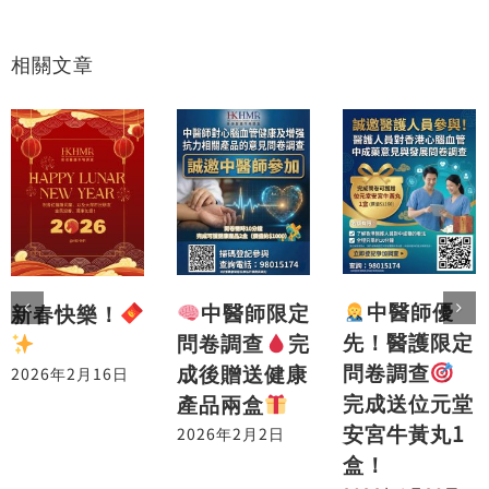
相關文章
中醫師優
中醫師限定
新春快樂！
先！醫護限定
問卷調查
完
問卷調查
成後贈送健康
2026年2月16日
完成送位元堂
產品兩盒
安宮牛黃丸1
2026年2月2日
盒！