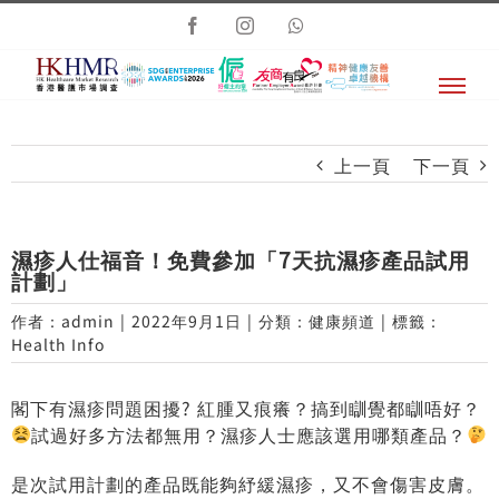
Skip
Facebook
Instagram
Whatsapp
to
content
上一頁
下一頁
濕疹人仕福音！免費參加「7天抗濕疹產品試用
計劃」
作者：
admin
|
2022年9月1日
|
分類：
健康頻道
|
標籤：
Health Info
閣下有濕疹問題困擾? 紅腫又痕癢？搞到瞓覺都瞓唔好？
試過好多方法都無用？濕疹人士應該選用哪類產品？
是次試用計劃的產品既能夠紓緩濕疹，又不會傷害皮膚。