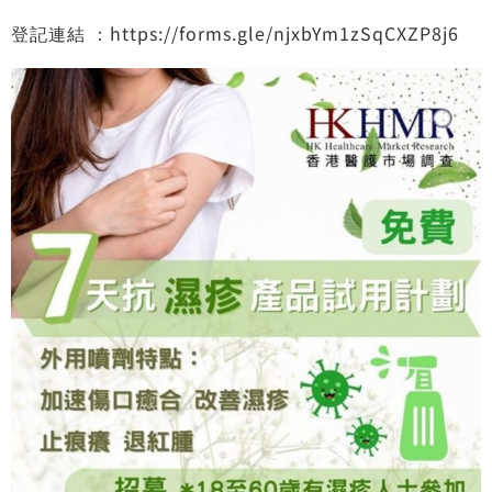
登記連結 ：
https://forms.gle/njxbYm1zSqCXZP8j6