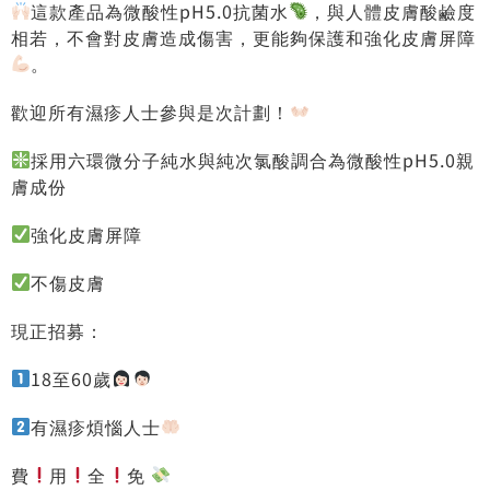
這款產品為微酸性pH5.0抗菌水
，與人體皮膚酸鹼度
相若，不會對皮膚造成傷害，更能夠保護和強化皮膚屏障
。
歡迎所有濕疹人士​參與是次計劃！
採用六環微分子純水與純次氯酸調合為微酸性pH5.0親
膚成份
強化皮膚屏障
不傷皮膚
現正招募：
18至60歲
有濕疹煩惱人士
費
用
全
免