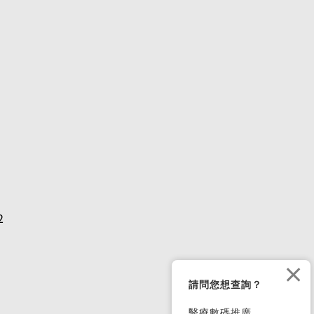
2
×
請問您想查詢？
醫療數碼推廣