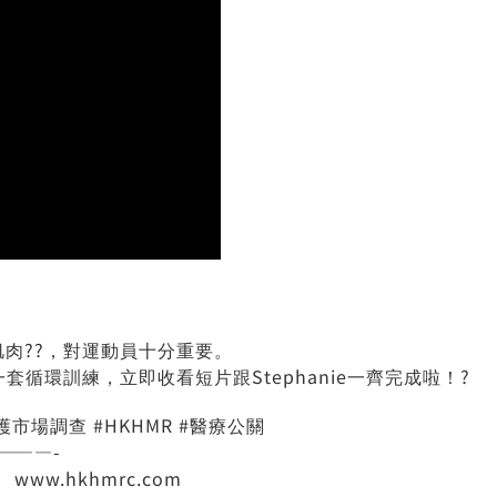
肉??，對運動員十分重要。
一套循環訓練，立即收看短片跟Stephanie一齊完成啦！?
醫護市場調查 #HKHMR #醫療公關
———-
w.hkhmrc.com