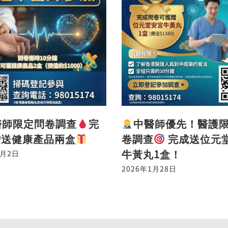
醫師限定問卷調查
完
中醫師優先！醫護
贈送健康產品兩盒
卷調查
完成送位元
牛黃丸1盒！
2月2日
2026年1月28日