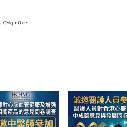
el/UCMqmOx…