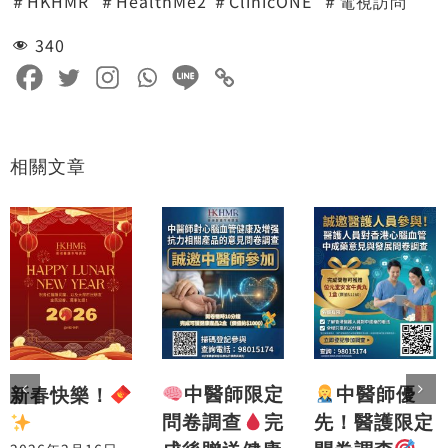
＃HKHMR
＃HealthMe2
＃ClinicONE
＃電視訪問
340
相關文章
中醫師優
中醫師限定
新春快樂！
先！醫護限定
問卷調查
完