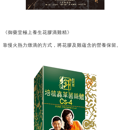
《御藥堂極上養生花膠滴雞精》
靠慢火熱力燉滴的方式，將花膠及雞蘊含的營養保留。