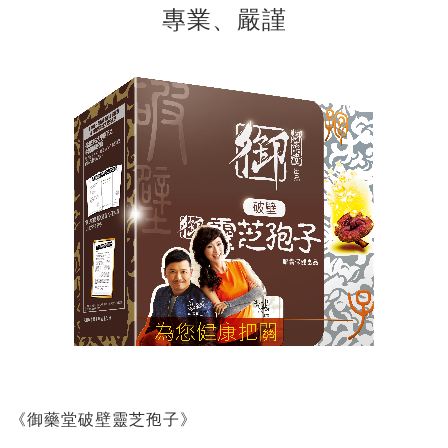
專業、嚴謹
《御藥堂破壁靈芝孢子》