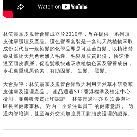
林笑霞頭皮規管會館成立於2016年，旨在提供一系列頭
皮健康護理及產品。護色營養套裝是一套純天然植物萃取
成份以代替一般染髮的化學品即是可遮蓋白髮，以植物營
養及穀物天然色素滲入毛囊、毛髮及皮質部份， 快速滲
透至頭皮底層，促進髮根快速吸收植物色素及營養成份，
令毛囊重現黑色素，有助固髮、 生髮、 黑髮。
大會點評：林笑霞頭皮規管會館致力利用天然草本研發頭
皮健康及護理產品 。 產品通過STC香港標準及檢定中心
檢測，並榮獲優質正印認證。 林笑霞過往亦多 次參與社
區長者健康事務。 對內，企業注重員工 的健康意識 ,，透
過內部培訓，甚至海外交流加強員工對頭皮護理的認識。