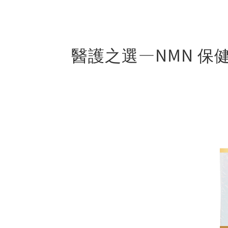
醫護之選—NMN 保