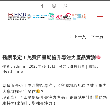
Skip
Facebook
Instagram
Whatsapp
to
content
上一頁
下一頁
醫護限定！免費四星期提升專注力產品實測
作者：
admin
|
2025年7月15日
|
分類：
健康頻道
|
標籤：
Health Info
您最近是否工作時難以專注，又容易粗心犯錯？或者壓力
大導致拖延症發作
？
現正舉行「四星期提升專注力產品」免費試用計劃
助您
維持大腦清晰，增強專注力！