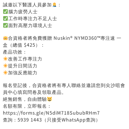
誠邀以下醫護人員參加
：
️
腦力疲勞人士
️
工作時專注力不足人士
️
面對高壓力環境人士
合資格者將免費獲贈 Nuskin® NYMD360™專注速 一
盒（總值 $425）：
產品功效：
改善工作專注力
提升日間活力
加強反應能力
報名登記後，合資格者將有專人聯絡並邀請您到尖沙咀會
員中心填寫問卷及領取產品。
絕無銷售，自由體驗
名額有限，立即報名：
https://forms.gle/N5diM718SububRHm7
查詢：5939 1443（只接受WhatsApp查詢）