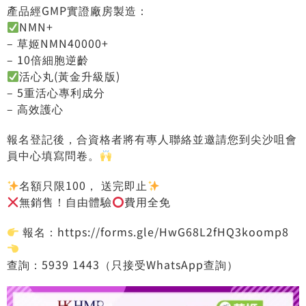
產品經GMP實證廠房製造：
NMN+
– 草姬NMN40000+
– 10倍細胞逆齡
活心丸(黃金升級版)
– 5重活心專利成分
– 高效護心
報名登記後，合資格者將有專人聯絡並邀請您到尖沙咀會
員中心填寫問卷。
名額只限100， 送完即止
無銷售！自由體驗
費用全免
報名：https://forms.gle/HwG68L2fHQ3koomp8
查詢：5939 1443（只接受WhatsApp查詢）