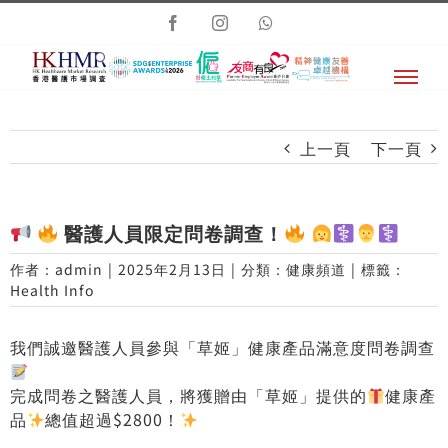
Skip
Facebook
Instagram
Whatsapp
to
content
上一頁
下一頁
醫護人員限定問卷調查！
作者：
admin
|
2025年2月13日
|
分類：
健康頻道
|
標籤：
Health Info
我們誠邀醫護人員參與「草姬」健康產品滿意度問卷調查
完成問卷之醫護人員，將獲贈由「草姬」提供的
健康產
品
總值超過$2800！