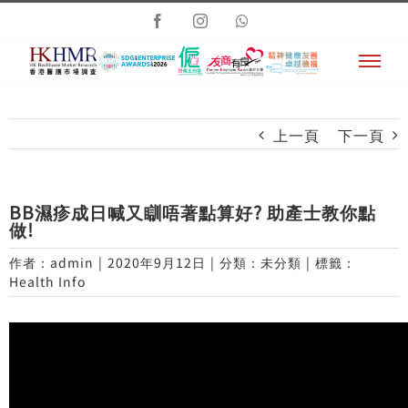
Skip
Facebook
Instagram
Whatsapp
to
content
上一頁
下一頁
BB濕疹成日喊又瞓唔著點算好? 助產士教你點
做!
作者：
admin
|
2020年9月12日
|
分類：未分類
|
標籤：
Health Info