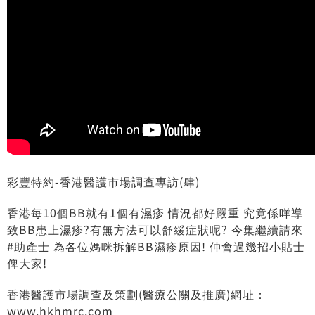
彩豐特約-香港醫護市場調查專訪(肆)
香港每10個BB就有1個有濕疹 情況都好嚴重 究竟係咩導
致BB患上濕疹?有無方法可以舒緩症狀呢? 今集繼續請來
#助產士 為各位媽咪拆解BB濕疹原因! 仲會過幾招小貼士
俾大家!
香港醫護市場調查及策劃(醫療公關及推廣)網址：
www.hkhmrc.com