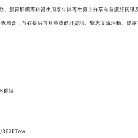
動。腸胃肝臟專科醫生周泰年與再生勇士分享有關護肝資訊
會嘅屬會，旨在提供每月免費健肝資訊、醫患文流活動、優惠
OK群組
ly/3E2ETow