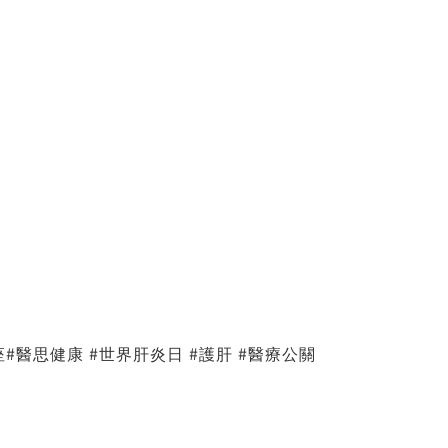
座
#醫思健康
#世界肝炎日
#護肝
#醫療公關