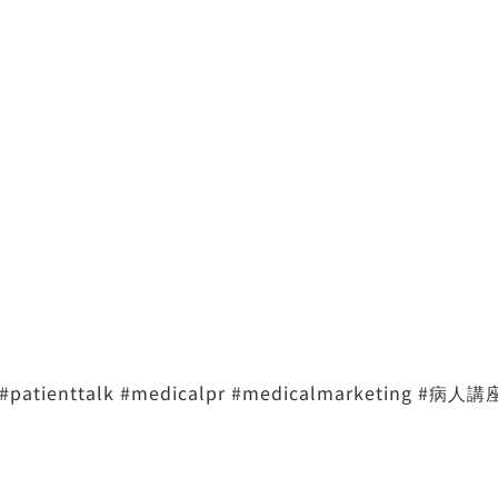
#patienttalk
#medicalpr
#medicalmarketing
#病人講