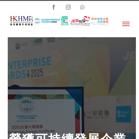
Skip
Facebook
Instagram
Whatsapp
to
content
榮獲可持續發展企業 -