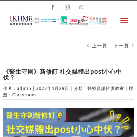
Skip
Facebook
Instagram
Whatsapp
to
content
上一頁
下一頁
《醫生守則》新修訂 社交媒體出post小心中
伏？
作者：
admin
|
2023年4月28日
|
分類：
醫療資訊推廣教室
|
標
籤：
Classroom